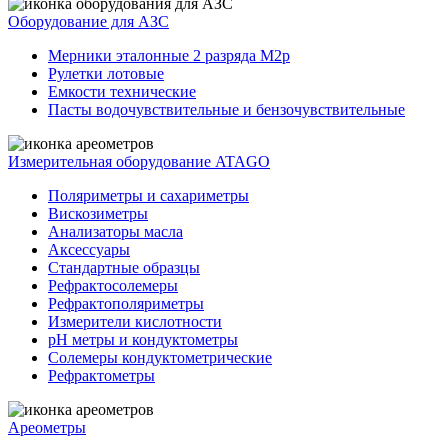
Оборудование для АЗС
Мерники эталонные 2 разряда М2р
Рулетки лотовые
Емкости технические
Пасты водочувствительные и бензочувствительные
Измерительная оборудование ATAGO
Поляриметры и сахариметры
Вискозиметры
Анализаторы масла
Аксессуары
Стандартные образцы
Рефрактосолемеры
Рефрактополяриметры
Измерители кислотности
pH метры и кондуктометры
Солемеры кондуктометрические
Рефрактометры
Ареометры