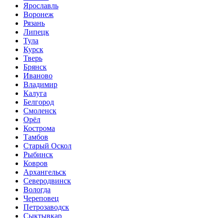
Ярославль
Воронеж
Рязань
Липецк
Тула
Курск
Тверь
Брянск
Иваново
Владимир
Калуга
Белгород
Смоленск
Орёл
Кострома
Тамбов
Старый Оскол
Рыбинск
Ковров
Архангельск
Северодвинск
Вологда
Череповец
Петрозаводск
Сыктывкар