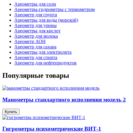
Ареометры для соли
Ареометры-гидрометры с термометром
Ареометр для грунта
Ареометры для воды (морской)
Ареометр для урины
Ареометры для кислот
Ареометр для молока
Ареометр АОН
Ареометр для сахара
Ареометры для электролита
Ареометр для спирта
Ареометр для нефтепродуктов
Популярные товары
Манометры стандартного исполнения модель 2
Купить
Гигрометры психометрические ВИТ-1