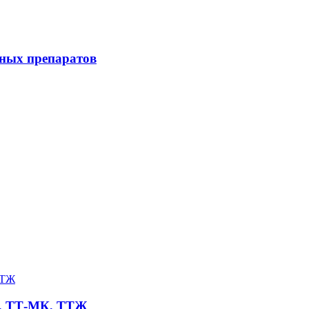
ных препаратов
К, ТТ-МК, ТТЖ