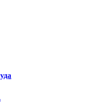
уда
и