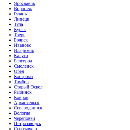
Ярославль
Воронеж
Рязань
Липецк
Тула
Курск
Тверь
Брянск
Иваново
Владимир
Калуга
Белгород
Смоленск
Орёл
Кострома
Тамбов
Старый Оскол
Рыбинск
Ковров
Архангельск
Северодвинск
Вологда
Череповец
Петрозаводск
Сыктывкар