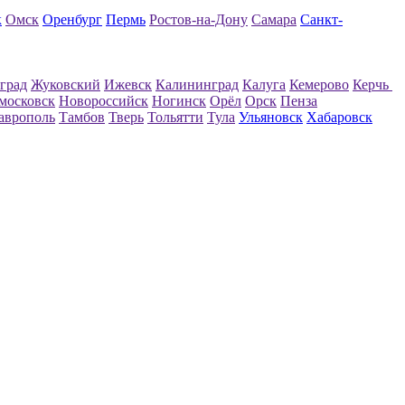
к
Омск
Оренбург
Пермь
Ростов-на-Дону
Самара
Санкт-
град
Жуковский
Ижевск
Калининград
Калуга
Кемерово
Керчь
московск
Новороссийск
Ногинск
Орёл
Орск
Пенза
аврополь
Тамбов
Тверь
Тольятти
Тула
Ульяновск
Хабаровск