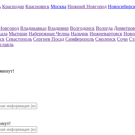
ь
Краснодар
Красноярск
Москва
Нижний Новгород
Новосибирс
Новгород
Владикавказ
Владимир
Волгодонск
Вологда
Димитров
кала
Мытищи
Набережные Челны
Нальчик
Нижневартовск
Ново
ск
Севастополь
Сергиев Посад
Симферополь
Смоленск
Сочи
Ст
славль
 минут!
инут!