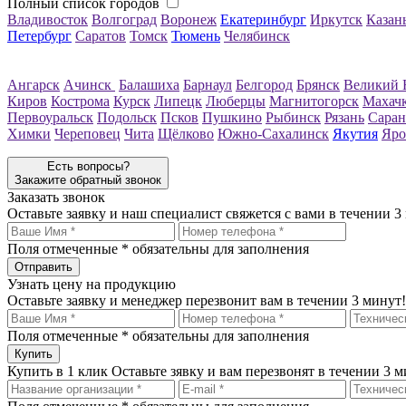
Полный список городов
Владивосток
Волгоград
Воронеж
Екатеринбург
Иркутск
Казан
Петербург
Саратов
Томск
Тюмень
Челябинск
Ангарск
Ачинск
Балашиха
Барнаул
Белгород
Брянск
Великий 
Киров
Кострома
Курск
Липецк
Люберцы
Магнитогорск
Махач
Первоуральск
Подольск
Псков
Пушкино
Рыбинск
Рязань
Саран
Химки
Череповец
Чита
Щёлково
Южно-Сахалинск
Якутия
Яро
Есть вопросы?
Закажите обратный звонок
Заказать звонок
Оставьте заявку и наш специалист свяжется с вами в течении 3
Поля отмеченные
*
обязательны для заполнения
Узнать цену на продукцию
Оставьте заявку и менеджер перезвонит вам в течении 3 минут!
Поля отмеченные
*
обязательны для заполнения
Купить в 1 клик
Оставьте зявку и вам перезвонят в течении 3 м