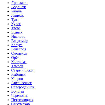
Ярославль
Воронеж
Рязань
Липецк
Тула
Курск
Тверь
Брянск
Иваново
Владимир
Калуга
Белгород
Смоленск
Орёл
Кострома
Тамбов
Старый Оскол
Рыбинск
Ковров
Архангельск
Северодвинск
Вологда
Череповец
Петрозаводск
Сыктывкар