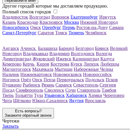
Перезвоните мне!
Другие города
В которые мы доставляем продукцию.
Полный список городов
Владивосток
Волгоград
Воронеж
Екатеринбург
Иркутск
Казань
Краснодар
Красноярск
Москва
Нижний Новгород
Новосибирск
Омск
Оренбург
Пермь
Ростов-на-Дону
Самара
Санкт-Петербург
Саратов
Томск
Тюмень
Челябинск
Ангарск
Ачинск
Балашиха
Барнаул
Белгород
Брянск
Великий
Новгород
Владикавказ
Владимир
Волгодонск
Вологда
Димитровград
Жуковский
Ижевск
Калининград
Калуга
Кемерово
Керчь
Киров
Кострома
Курск
Липецк
Люберцы
Магнитогорск
Махачкала
Мытищи
Набережные Челны
Нальчик
Нижневартовск
Новомосковск
Новороссийск
Ногинск
Орёл
Орск
Пенза
Первоуральск
Подольск
Псков
Пушкино
Рыбинск
Рязань
Саранск
Севастополь
Сергиев
Посад
Симферополь
Смоленск
Сочи
Ставрополь
Тамбов
Тверь
Тольятти
Тула
Ульяновск
Хабаровск
Химки
Череповец
Чита
Щёлково
Южно-Сахалинск
Якутия
Ярославль
Есть вопросы?
Закажите обратный звонок
Чертежи
Закрыть