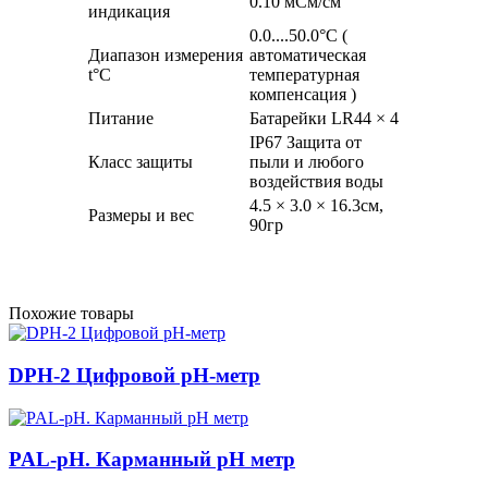
0.10 мСм/см
индикация
0.0....50.0°C (
Диапазон измерения
автоматическая
t°C
температурная
компенсация )
Питание
Батарейки LR44 × 4
IP67 Защита от
Класс защиты
пыли и любого
воздействия воды
4.5 × 3.0 × 16.3см,
Размеры и вес
90гр
Похожие товары
DPH-2 Цифровой рН-метр
PAL-pH. Карманный pH метр