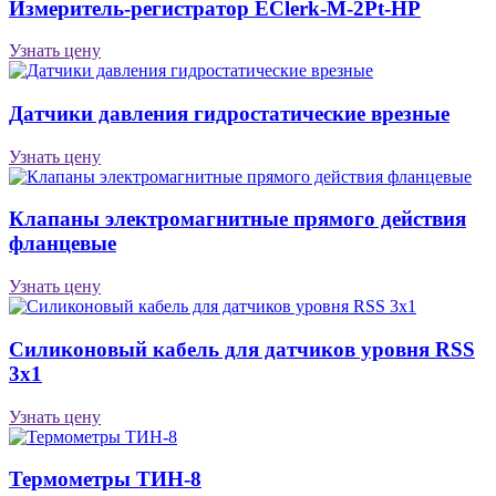
Измеритель-регистратор EClerk-M-2Pt-HP
Узнать цену
Датчики давления гидростатические врезные
Узнать цену
Клапаны электро­маг­нит­ные пря­мо­го дейст­вия
фланцевые
Узнать цену
Силиконовый кабель для датчиков уровня RSS
3х1
Узнать цену
Термометры ТИН-8