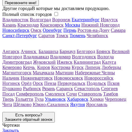
Перезвоните мне!
Другие города
В которые мы доставляем продукцию.
Полный список городов
Владивосток
Волгоград
Воронеж
Екатеринбург
Иркутск
Казань
Краснодар
Красноярск
Москва
Нижний Новгород
Новосибирск
Омск
Оренбург
Пермь
Ростов-на-Дону
Самара
Санкт-Петербург
Саратов
Томск
Тюмень
Челябинск
Ангарск
Ачинск
Балашиха
Барнаул
Белгород
Брянск
Великий
Новгород
Владикавказ
Владимир
Волгодонск
Вологда
Димитровград
Жуковский
Ижевск
Калининград
Калуга
Кемерово
Керчь
Киров
Кострома
Курск
Липецк
Люберцы
Магнитогорск
Махачкала
Мытищи
Набережные Челны
Нальчик
Нижневартовск
Новомосковск
Новороссийск
Ногинск
Орёл
Орск
Пенза
Первоуральск
Подольск
Псков
Пушкино
Рыбинск
Рязань
Саранск
Севастополь
Сергиев
Посад
Симферополь
Смоленск
Сочи
Ставрополь
Тамбов
Тверь
Тольятти
Тула
Ульяновск
Хабаровск
Химки
Череповец
Чита
Щёлково
Южно-Сахалинск
Якутия
Ярославль
Есть вопросы?
Закажите обратный звонок
Чертежи
Закрыть