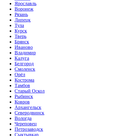
Ярославль
Воронеж
Рязань
Липецк
Тула
Курск
Тверь
Брянск
Иваново
Владимир
Калуга
Белгород
Смоленск
Орёл
Кострома
Тамбов
Старый Оскол
Рыбинск
Ковров
Архангельск
Северодвинск
Вологда
Череповец
Петрозаводск
Сыктывкар