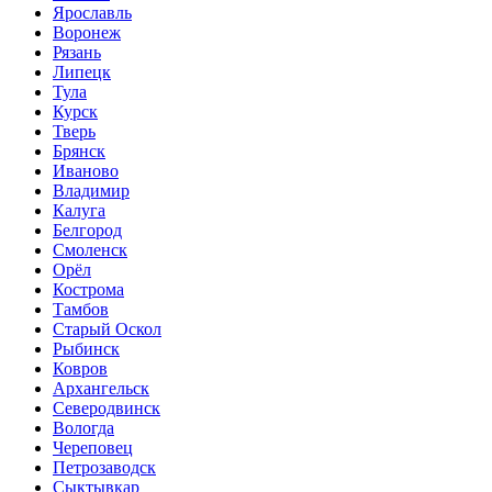
Ярославль
Воронеж
Рязань
Липецк
Тула
Курск
Тверь
Брянск
Иваново
Владимир
Калуга
Белгород
Смоленск
Орёл
Кострома
Тамбов
Старый Оскол
Рыбинск
Ковров
Архангельск
Северодвинск
Вологда
Череповец
Петрозаводск
Сыктывкар