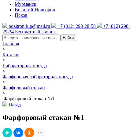
Мурманск
Великий Новгород
Псков
pozitron-kip@mail.ru
+7 (812) 298-28-58
+7 (812) 298-
29-34
Бесплатный звонок
Найти
Главная
>
Каталог
>
Лабораторная посуда
>
Фарфоровая лабораторная посуда
>
Фарфоровый стакан
>
Фарфоровый стакан №1
Назад
Фарфоровый стакан №1