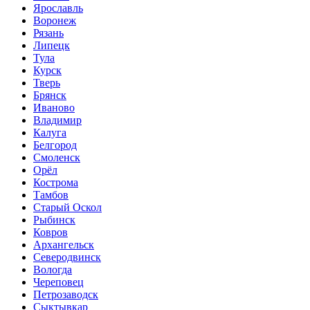
Ярославль
Воронеж
Рязань
Липецк
Тула
Курск
Тверь
Брянск
Иваново
Владимир
Калуга
Белгород
Смоленск
Орёл
Кострома
Тамбов
Старый Оскол
Рыбинск
Ковров
Архангельск
Северодвинск
Вологда
Череповец
Петрозаводск
Сыктывкар