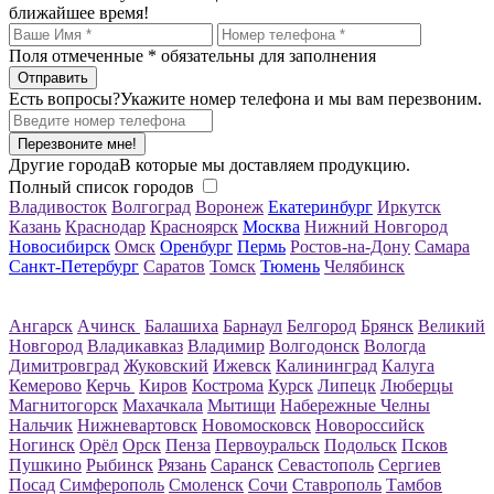
ближайшее время!
Поля отмеченные
*
обязательны для заполнения
Есть вопросы?
Укажите номер телефона и мы вам перезвоним.
Перезвоните мне!
Другие города
В которые мы доставляем продукцию.
Полный список городов
Владивосток
Волгоград
Воронеж
Екатеринбург
Иркутск
Казань
Краснодар
Красноярск
Москва
Нижний Новгород
Новосибирск
Омск
Оренбург
Пермь
Ростов-на-Дону
Самара
Санкт-Петербург
Саратов
Томск
Тюмень
Челябинск
Ангарск
Ачинск
Балашиха
Барнаул
Белгород
Брянск
Великий
Новгород
Владикавказ
Владимир
Волгодонск
Вологда
Димитровград
Жуковский
Ижевск
Калининград
Калуга
Кемерово
Керчь
Киров
Кострома
Курск
Липецк
Люберцы
Магнитогорск
Махачкала
Мытищи
Набережные Челны
Нальчик
Нижневартовск
Новомосковск
Новороссийск
Ногинск
Орёл
Орск
Пенза
Первоуральск
Подольск
Псков
Пушкино
Рыбинск
Рязань
Саранск
Севастополь
Сергиев
Посад
Симферополь
Смоленск
Сочи
Ставрополь
Тамбов